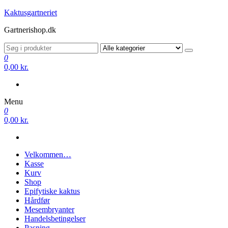
Videre
Kaktusgartneriet
til
Gartnerishop.dk
indhold
0
0,00 kr.
Menu
0
0,00 kr.
Velkommen…
Kasse
Kurv
Shop
Epifytiske kaktus
Hårdfør
Mesembryanter
Handelsbetingelser
Pasning