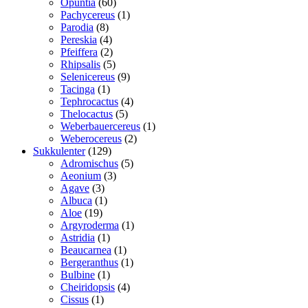
60
vare
Opuntia
60
varer
1
Pachycereus
1
8
vare
Parodia
8
varer
4
Pereskia
4
varer
2
Pfeiffera
2
varer
5
Rhipsalis
5
varer
9
Selenicereus
9
1
varer
Tacinga
1
vare
4
Tephrocactus
4
5
varer
Thelocactus
5
varer
1
Weberbauercereus
1
2
vare
Weberocereus
2
129
varer
Sukkulenter
129
varer
5
Adromischus
5
3
varer
Aeonium
3
3
varer
Agave
3
varer
1
Albuca
1
19
vare
Aloe
19
varer
1
Argyroderma
1
1
vare
Astridia
1
vare
1
Beaucarnea
1
vare
1
Bergeranthus
1
1
vare
Bulbine
1
vare
4
Cheiridopsis
4
1
varer
Cissus
1