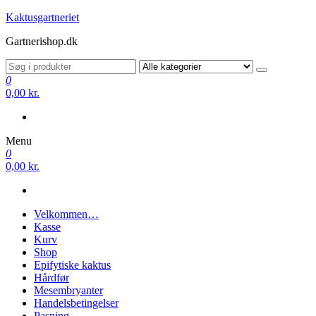
Videre
Kaktusgartneriet
til
Gartnerishop.dk
indhold
0
0,00 kr.
Menu
0
0,00 kr.
Velkommen…
Kasse
Kurv
Shop
Epifytiske kaktus
Hårdfør
Mesembryanter
Handelsbetingelser
Pasning