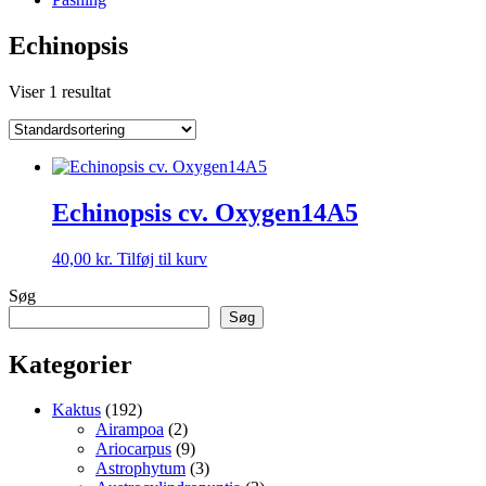
Echinopsis
Viser 1 resultat
Echinopsis cv. Oxygen14A5
40,00
kr.
Tilføj til kurv
Søg
Søg
Kategorier
192
Kaktus
192
varer
2
Airampoa
2
varer
9
Ariocarpus
9
varer
3
Astrophytum
3