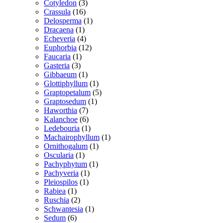
vare
3
Cotyledon
3
16
varer
Crassula
16
varer
1
Delosperma
1
1
vare
Dracaena
1
vare
4
Echeveria
4
varer
12
Euphorbia
12
1
varer
Faucaria
1
3
vare
Gasteria
3
varer
1
Gibbaeum
1
vare
1
Glottiphyllum
1
vare
5
Graptopetalum
5
1
varer
Graptosedum
1
7
vare
Haworthia
7
varer
6
Kalanchoe
6
varer
1
Ledebouria
1
vare
1
Machairophyllum
1
1
vare
Ornithogalum
1
1
vare
Oscularia
1
vare
1
Pachyphytum
1
1
vare
Pachyveria
1
1
vare
Pleiospilos
1
1
vare
Rabiea
1
vare
2
Ruschia
2
varer
1
Schwantesia
1
6
vare
Sedum
6