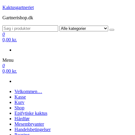
Videre
Kaktusgartneriet
til
Gartnerishop.dk
indhold
0
0,00 kr.
Menu
0
0,00 kr.
Velkommen…
Kasse
Kurv
Shop
Epifytiske kaktus
Hårdfør
Mesembryanter
Handelsbetingelser
Pasning