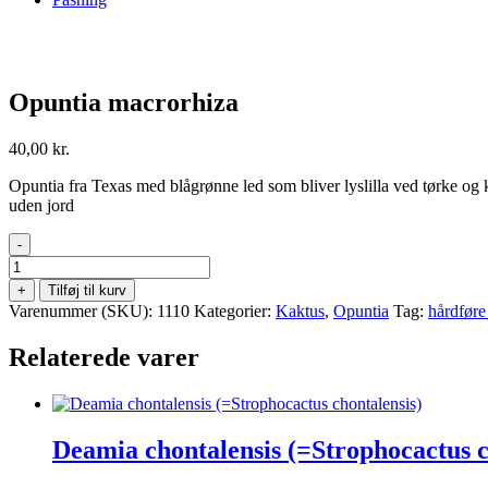
Opuntia macrorhiza
40,00
kr.
Opuntia fra Texas med blågrønne led som bliver lyslilla ved tørke og k
uden jord
-
Opuntia
macrorhiza
+
Tilføj til kurv
antal
Varenummer (SKU):
1110
Kategorier:
Kaktus
,
Opuntia
Tag:
hårdføre 
Relaterede varer
Deamia chontalensis (=Strophocactus c