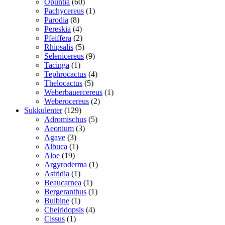
60
vare
Opuntia
60
varer
1
Pachycereus
1
8
vare
Parodia
8
varer
4
Pereskia
4
varer
2
Pfeiffera
2
varer
5
Rhipsalis
5
varer
9
Selenicereus
9
1
varer
Tacinga
1
vare
4
Tephrocactus
4
5
varer
Thelocactus
5
varer
1
Weberbauercereus
1
2
vare
Weberocereus
2
129
varer
Sukkulenter
129
varer
5
Adromischus
5
3
varer
Aeonium
3
3
varer
Agave
3
varer
1
Albuca
1
19
vare
Aloe
19
varer
1
Argyroderma
1
1
vare
Astridia
1
vare
1
Beaucarnea
1
vare
1
Bergeranthus
1
1
vare
Bulbine
1
vare
4
Cheiridopsis
4
1
varer
Cissus
1