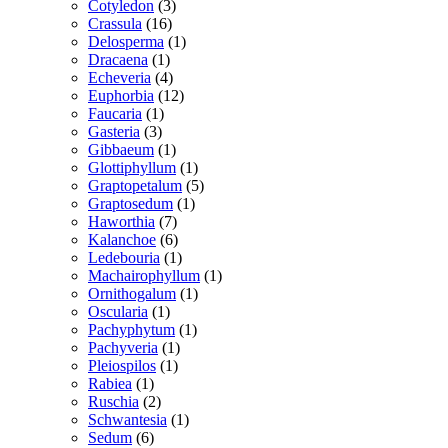
vare
3
Cotyledon
3
16
varer
Crassula
16
varer
1
Delosperma
1
1
vare
Dracaena
1
vare
4
Echeveria
4
varer
12
Euphorbia
12
1
varer
Faucaria
1
3
vare
Gasteria
3
varer
1
Gibbaeum
1
vare
1
Glottiphyllum
1
vare
5
Graptopetalum
5
1
varer
Graptosedum
1
7
vare
Haworthia
7
varer
6
Kalanchoe
6
varer
1
Ledebouria
1
vare
1
Machairophyllum
1
1
vare
Ornithogalum
1
1
vare
Oscularia
1
vare
1
Pachyphytum
1
1
vare
Pachyveria
1
1
vare
Pleiospilos
1
1
vare
Rabiea
1
vare
2
Ruschia
2
varer
1
Schwantesia
1
6
vare
Sedum
6