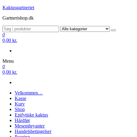
Videre
Kaktusgartneriet
til
Gartnerishop.dk
indhold
0
0,00 kr.
Menu
0
0,00 kr.
Velkommen…
Kasse
Kurv
Shop
Epifytiske kaktus
Hårdfør
Mesembryanter
Handelsbetingelser
Pasning