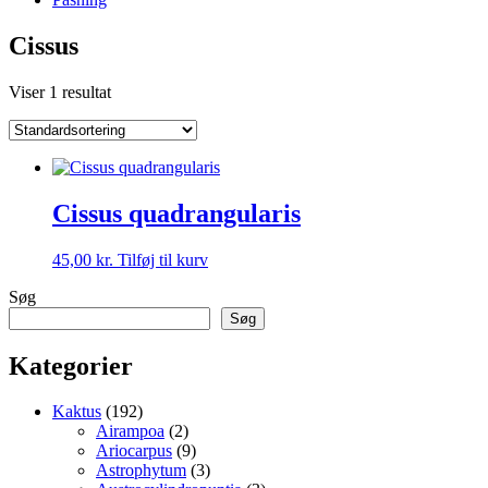
Cissus
Viser 1 resultat
Cissus quadrangularis
45,00
kr.
Tilføj til kurv
Søg
Søg
Kategorier
192
Kaktus
192
varer
2
Airampoa
2
varer
9
Ariocarpus
9
varer
3
Astrophytum
3