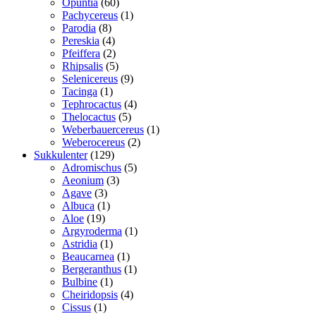
60
vare
Opuntia
60
varer
1
Pachycereus
1
8
vare
Parodia
8
varer
4
Pereskia
4
varer
2
Pfeiffera
2
varer
5
Rhipsalis
5
varer
9
Selenicereus
9
1
varer
Tacinga
1
vare
4
Tephrocactus
4
5
varer
Thelocactus
5
varer
1
Weberbauercereus
1
2
vare
Weberocereus
2
129
varer
Sukkulenter
129
varer
5
Adromischus
5
3
varer
Aeonium
3
3
varer
Agave
3
varer
1
Albuca
1
19
vare
Aloe
19
varer
1
Argyroderma
1
1
vare
Astridia
1
vare
1
Beaucarnea
1
vare
1
Bergeranthus
1
1
vare
Bulbine
1
vare
4
Cheiridopsis
4
1
varer
Cissus
1