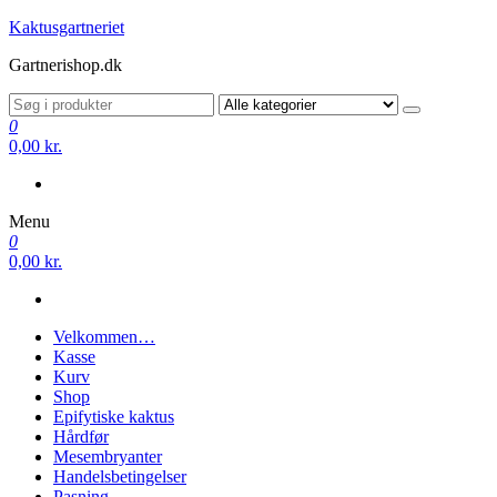
Videre
Kaktusgartneriet
til
Gartnerishop.dk
indhold
0
0,00 kr.
Menu
0
0,00 kr.
Velkommen…
Kasse
Kurv
Shop
Epifytiske kaktus
Hårdfør
Mesembryanter
Handelsbetingelser
Pasning