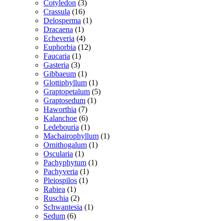
vare
3
Cotyledon
3
16
varer
Crassula
16
varer
1
Delosperma
1
1
vare
Dracaena
1
vare
4
Echeveria
4
varer
12
Euphorbia
12
1
varer
Faucaria
1
3
vare
Gasteria
3
varer
1
Gibbaeum
1
vare
1
Glottiphyllum
1
vare
5
Graptopetalum
5
1
varer
Graptosedum
1
7
vare
Haworthia
7
varer
6
Kalanchoe
6
varer
1
Ledebouria
1
vare
1
Machairophyllum
1
1
vare
Ornithogalum
1
1
vare
Oscularia
1
vare
1
Pachyphytum
1
1
vare
Pachyveria
1
1
vare
Pleiospilos
1
1
vare
Rabiea
1
vare
2
Ruschia
2
varer
1
Schwantesia
1
6
vare
Sedum
6