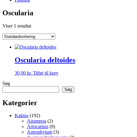
Oscularia
Viser 1 resultat
Oscularia deltoides
30,00
kr.
Tilføj til kurv
Søg
Søg
Kategorier
192
Kaktus
192
varer
2
Airampoa
2
varer
9
Ariocarpus
9
varer
3
Astrophytum
3