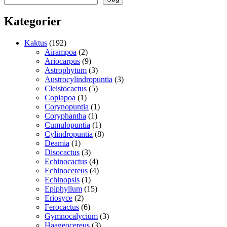
Kategorier
192
Kaktus
192
varer
2
Airampoa
2
varer
9
Ariocarpus
9
varer
3
Astrophytum
3
varer
3
Austrocylindropuntia
3
5
varer
Cleistocactus
5
1
varer
Copiapoa
1
vare
1
Corynopuntia
1
1
vare
Coryphantha
1
vare
1
Cumulopuntia
1
vare
8
Cylindropuntia
8
1
varer
Deamia
1
vare
3
Disocactus
3
varer
4
Echinocactus
4
varer
4
Echinocereus
4
1
varer
Echinopsis
1
vare
15
Epiphyllum
15
2
varer
Eriosyce
2
varer
6
Ferocactus
6
varer
3
Gymnocalycium
3
3
varer
Haageocereus
3