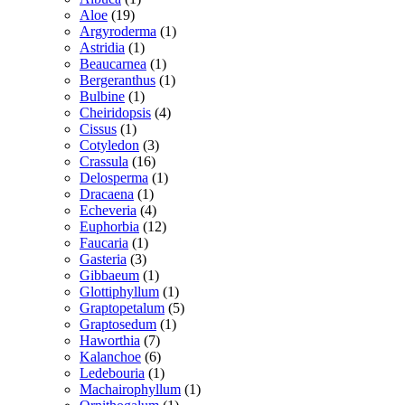
19
vare
Aloe
19
varer
1
Argyroderma
1
1
vare
Astridia
1
vare
1
Beaucarnea
1
vare
1
Bergeranthus
1
1
vare
Bulbine
1
vare
4
Cheiridopsis
4
1
varer
Cissus
1
vare
3
Cotyledon
3
16
varer
Crassula
16
varer
1
Delosperma
1
1
vare
Dracaena
1
vare
4
Echeveria
4
varer
12
Euphorbia
12
1
varer
Faucaria
1
3
vare
Gasteria
3
varer
1
Gibbaeum
1
vare
1
Glottiphyllum
1
vare
5
Graptopetalum
5
1
varer
Graptosedum
1
7
vare
Haworthia
7
varer
6
Kalanchoe
6
varer
1
Ledebouria
1
vare
1
Machairophyllum
1
1
vare