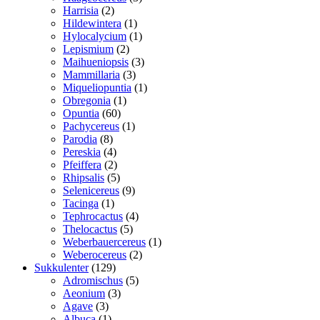
2
varer
Harrisia
2
varer
1
Hildewintera
1
vare
1
Hylocalycium
1
2
vare
Lepismium
2
varer
3
Maihueniopsis
3
3
varer
Mammillaria
3
varer
1
Miqueliopuntia
1
1
vare
Obregonia
1
60
vare
Opuntia
60
varer
1
Pachycereus
1
8
vare
Parodia
8
varer
4
Pereskia
4
varer
2
Pfeiffera
2
varer
5
Rhipsalis
5
varer
9
Selenicereus
9
1
varer
Tacinga
1
vare
4
Tephrocactus
4
5
varer
Thelocactus
5
varer
1
Weberbauercereus
1
2
vare
Weberocereus
2
129
varer
Sukkulenter
129
varer
5
Adromischus
5
3
varer
Aeonium
3
3
varer
Agave
3
varer
1
Albuca
1