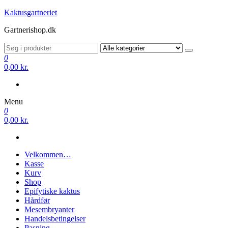
Videre
Kaktusgartneriet
til
Gartnerishop.dk
indhold
0
0,00 kr.
Menu
0
0,00 kr.
Velkommen…
Kasse
Kurv
Shop
Epifytiske kaktus
Hårdfør
Mesembryanter
Handelsbetingelser
Pasning