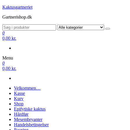
Videre
Kaktusgartneriet
til
Gartnerishop.dk
indhold
0
0,00 kr.
Menu
0
0,00 kr.
Velkommen…
Kasse
Kurv
Shop
Epifytiske kaktus
Hårdfør
Mesembryanter
Handelsbetingelser
Pasning