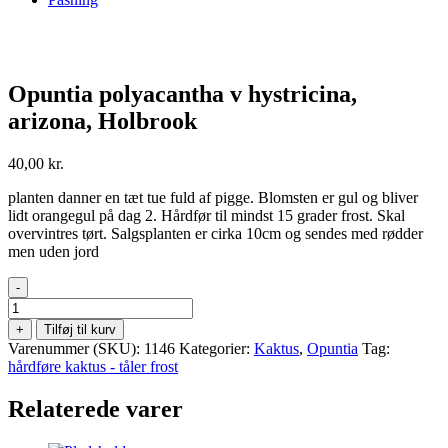
Opuntia polyacantha v hystricina,
arizona, Holbrook
40,00
kr.
planten danner en tæt tue fuld af pigge. Blomsten er gul og bliver
lidt orangegul på dag 2. Hårdfør til mindst 15 grader frost. Skal
overvintres tørt. Salgsplanten er cirka 10cm og sendes med rødder
men uden jord
-
Opuntia
polyacantha
+
Tilføj til kurv
v
Varenummer (SKU):
1146
Kategorier:
Kaktus
,
Opuntia
Tag:
hystricina,
hårdføre kaktus - tåler frost
arizona,
Holbrook
Relaterede varer
antal