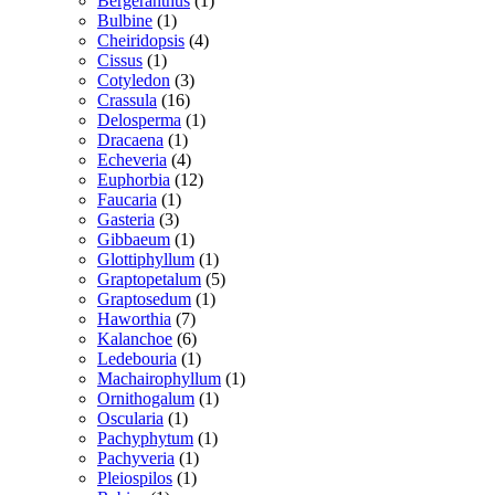
Bergeranthus
1
1
vare
Bulbine
1
vare
4
Cheiridopsis
4
1
varer
Cissus
1
vare
3
Cotyledon
3
16
varer
Crassula
16
varer
1
Delosperma
1
1
vare
Dracaena
1
vare
4
Echeveria
4
varer
12
Euphorbia
12
1
varer
Faucaria
1
3
vare
Gasteria
3
varer
1
Gibbaeum
1
vare
1
Glottiphyllum
1
vare
5
Graptopetalum
5
1
varer
Graptosedum
1
7
vare
Haworthia
7
varer
6
Kalanchoe
6
varer
1
Ledebouria
1
vare
1
Machairophyllum
1
1
vare
Ornithogalum
1
1
vare
Oscularia
1
vare
1
Pachyphytum
1
1
vare
Pachyveria
1
1
vare
Pleiospilos
1