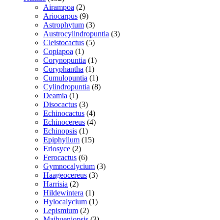
varer
2
Airampoa
2
varer
9
Ariocarpus
9
varer
3
Astrophytum
3
varer
3
Austrocylindropuntia
3
5
varer
Cleistocactus
5
1
varer
Copiapoa
1
vare
1
Corynopuntia
1
1
vare
Coryphantha
1
vare
1
Cumulopuntia
1
vare
8
Cylindropuntia
8
1
varer
Deamia
1
vare
3
Disocactus
3
varer
4
Echinocactus
4
varer
4
Echinocereus
4
1
varer
Echinopsis
1
vare
15
Epiphyllum
15
2
varer
Eriosyce
2
varer
6
Ferocactus
6
varer
3
Gymnocalycium
3
3
varer
Haageocereus
3
2
varer
Harrisia
2
varer
1
Hildewintera
1
vare
1
Hylocalycium
1
2
vare
Lepismium
2
varer
3
Maihueniopsis
3