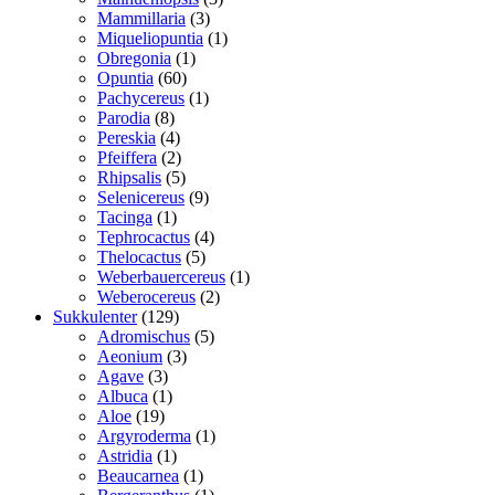
3
varer
Mammillaria
3
varer
1
Miqueliopuntia
1
1
vare
Obregonia
1
60
vare
Opuntia
60
varer
1
Pachycereus
1
8
vare
Parodia
8
varer
4
Pereskia
4
varer
2
Pfeiffera
2
varer
5
Rhipsalis
5
varer
9
Selenicereus
9
1
varer
Tacinga
1
vare
4
Tephrocactus
4
5
varer
Thelocactus
5
varer
1
Weberbauercereus
1
2
vare
Weberocereus
2
129
varer
Sukkulenter
129
varer
5
Adromischus
5
3
varer
Aeonium
3
3
varer
Agave
3
varer
1
Albuca
1
19
vare
Aloe
19
varer
1
Argyroderma
1
1
vare
Astridia
1
vare
1
Beaucarnea
1
vare
1