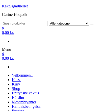
Videre
Kaktusgartneriet
til
Gartnerishop.dk
indhold
0
0,00 kr.
Menu
0
0,00 kr.
Velkommen…
Kasse
Kurv
Shop
Epifytiske kaktus
Hårdfør
Mesembryanter
Handelsbetingelser
Pasning