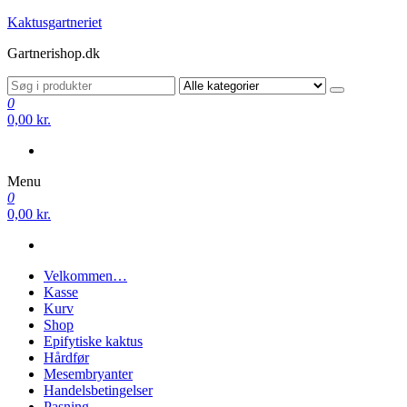
Videre
Kaktusgartneriet
til
Gartnerishop.dk
indhold
0
0,00 kr.
Menu
0
0,00 kr.
Velkommen…
Kasse
Kurv
Shop
Epifytiske kaktus
Hårdfør
Mesembryanter
Handelsbetingelser
Pasning