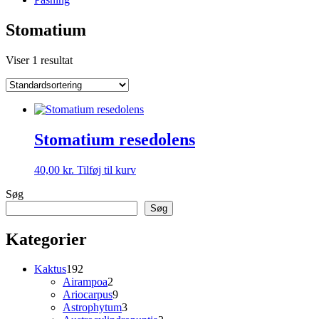
Stomatium
Viser 1 resultat
Stomatium resedolens
40,00
kr.
Tilføj til kurv
Søg
Søg
Kategorier
192
Kaktus
192
varer
2
Airampoa
2
varer
9
Ariocarpus
9
varer
3
Astrophytum
3