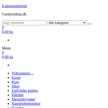
Videre
Kaktusgartneriet
til
Gartnerishop.dk
indhold
0
0,00 kr.
Menu
0
0,00 kr.
Velkommen…
Kasse
Kurv
Shop
Epifytiske kaktus
Hårdfør
Mesembryanter
Handelsbetingelser
Pasning