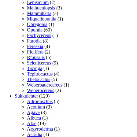
2
vare
Lepismium
2
varer
3
Maihueniopsis
3
3
varer
Mammillaria
3
varer
1
Miqueliopuntia
1
1
vare
Obregonia
1
60
vare
Opuntia
60
varer
1
Pachycereus
1
8
vare
Parodia
8
varer
4
Pereskia
4
varer
2
Pfeiffera
2
varer
5
Rhipsalis
5
varer
9
Selenicereus
9
1
varer
Tacinga
1
vare
4
Tephrocactus
4
5
varer
Thelocactus
5
varer
1
Weberbauercereus
1
2
vare
Weberocereus
2
129
varer
Sukkulenter
129
varer
5
Adromischus
5
3
varer
Aeonium
3
3
varer
Agave
3
varer
1
Albuca
1
19
vare
Aloe
19
varer
1
Argyroderma
1
1
vare
Astridia
1