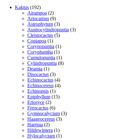
192
Kaktus
192
varer
2
Airampoa
2
varer
9
Ariocarpus
9
varer
3
Astrophytum
3
varer
3
Austrocylindropuntia
3
5
varer
Cleistocactus
5
1
varer
Copiapoa
1
vare
1
Corynopuntia
1
1
vare
Coryphantha
1
vare
1
Cumulopuntia
1
vare
8
Cylindropuntia
8
1
varer
Deamia
1
vare
3
Disocactus
3
varer
4
Echinocactus
4
varer
4
Echinocereus
4
1
varer
Echinopsis
1
vare
15
Epiphyllum
15
2
varer
Eriosyce
2
varer
6
Ferocactus
6
varer
3
Gymnocalycium
3
3
varer
Haageocereus
3
2
varer
Harrisia
2
varer
1
Hildewintera
1
vare
1
Hylocalycium
1