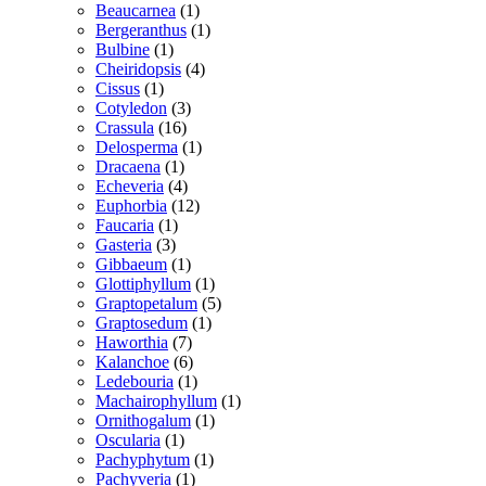
vare
1
Beaucarnea
1
vare
1
Bergeranthus
1
1
vare
Bulbine
1
vare
4
Cheiridopsis
4
1
varer
Cissus
1
vare
3
Cotyledon
3
16
varer
Crassula
16
varer
1
Delosperma
1
1
vare
Dracaena
1
vare
4
Echeveria
4
varer
12
Euphorbia
12
1
varer
Faucaria
1
3
vare
Gasteria
3
varer
1
Gibbaeum
1
vare
1
Glottiphyllum
1
vare
5
Graptopetalum
5
1
varer
Graptosedum
1
7
vare
Haworthia
7
varer
6
Kalanchoe
6
varer
1
Ledebouria
1
vare
1
Machairophyllum
1
1
vare
Ornithogalum
1
1
vare
Oscularia
1
vare
1
Pachyphytum
1
1
vare
Pachyveria
1