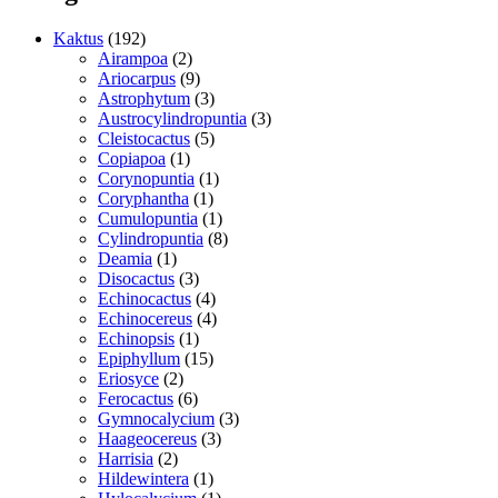
192
Kaktus
192
varer
2
Airampoa
2
varer
9
Ariocarpus
9
varer
3
Astrophytum
3
varer
3
Austrocylindropuntia
3
5
varer
Cleistocactus
5
1
varer
Copiapoa
1
vare
1
Corynopuntia
1
1
vare
Coryphantha
1
vare
1
Cumulopuntia
1
vare
8
Cylindropuntia
8
1
varer
Deamia
1
vare
3
Disocactus
3
varer
4
Echinocactus
4
varer
4
Echinocereus
4
1
varer
Echinopsis
1
vare
15
Epiphyllum
15
2
varer
Eriosyce
2
varer
6
Ferocactus
6
varer
3
Gymnocalycium
3
3
varer
Haageocereus
3
2
varer
Harrisia
2
varer
1
Hildewintera
1
vare
1