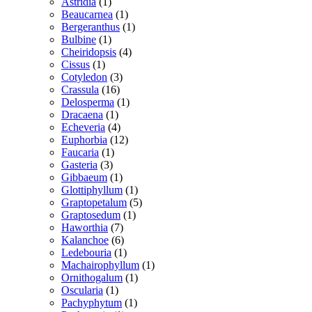
1
vare
Astridia
1
vare
1
Beaucarnea
1
vare
1
Bergeranthus
1
1
vare
Bulbine
1
vare
4
Cheiridopsis
4
1
varer
Cissus
1
vare
3
Cotyledon
3
16
varer
Crassula
16
varer
1
Delosperma
1
1
vare
Dracaena
1
vare
4
Echeveria
4
varer
12
Euphorbia
12
1
varer
Faucaria
1
3
vare
Gasteria
3
varer
1
Gibbaeum
1
vare
1
Glottiphyllum
1
vare
5
Graptopetalum
5
1
varer
Graptosedum
1
7
vare
Haworthia
7
varer
6
Kalanchoe
6
varer
1
Ledebouria
1
vare
1
Machairophyllum
1
1
vare
Ornithogalum
1
1
vare
Oscularia
1
vare
1
Pachyphytum
1