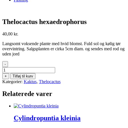
Thelocactus hexaedrophorus
40,00
kr.
Langsomt voksende plante med hvid blomst. Fuld sol og kølig tør
overvintring. Salgsplanten er cirka 5cm diam. og sendes med rod og
uden jord
-
Thelocactus
hexaedrophorus
+
Tilføj til kurv
antal
Kategorier:
Kaktus
,
Thelocactus
Relaterede varer
Cylindropuntia kleinia