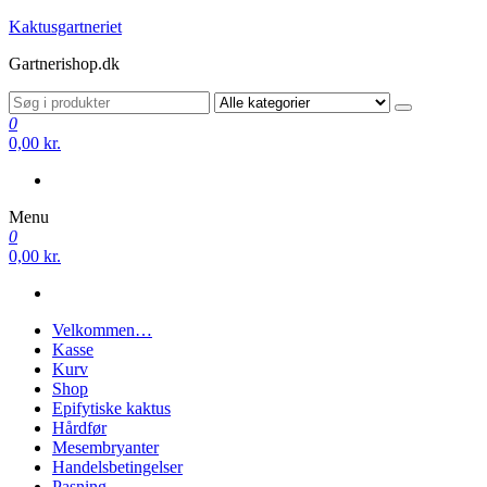
Videre
Kaktusgartneriet
til
Gartnerishop.dk
indhold
0
0,00 kr.
Menu
0
0,00 kr.
Velkommen…
Kasse
Kurv
Shop
Epifytiske kaktus
Hårdfør
Mesembryanter
Handelsbetingelser
Pasning