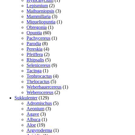
Hylocalycium
1
2
vare
Lepismium
2
varer
3
Maihueniopsis
3
3
varer
Mammillaria
3
varer
1
Miqueliopuntia
1
1
vare
Obregonia
1
60
vare
Opuntia
60
varer
1
Pachycereus
1
8
vare
Parodia
8
varer
4
Pereskia
4
varer
2
Pfeiffera
2
varer
5
Rhipsalis
5
varer
9
Selenicereus
9
1
varer
Tacinga
1
vare
4
Tephrocactus
4
5
varer
Thelocactus
5
varer
1
Weberbauercereus
1
2
vare
Weberocereus
2
129
varer
Sukkulenter
129
varer
5
Adromischus
5
3
varer
Aeonium
3
3
varer
Agave
3
varer
1
Albuca
1
19
vare
Aloe
19
varer
1
Argyroderma
1