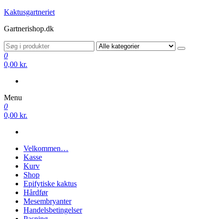
Videre
Kaktusgartneriet
til
Gartnerishop.dk
indhold
0
0,00 kr.
Menu
0
0,00 kr.
Velkommen…
Kasse
Kurv
Shop
Epifytiske kaktus
Hårdfør
Mesembryanter
Handelsbetingelser
Pasning