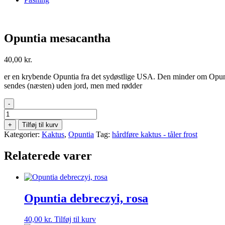
Opuntia mesacantha
40,00
kr.
er en krybende Opuntia fra det sydøstlige USA. Den minder om Opuntia 
sendes (næsten) uden jord, men med rødder
-
Opuntia
mesacantha
+
Tilføj til kurv
antal
Kategorier:
Kaktus
,
Opuntia
Tag:
hårdføre kaktus - tåler frost
Relaterede varer
Opuntia debreczyi, rosa
40,00
kr.
Tilføj til kurv