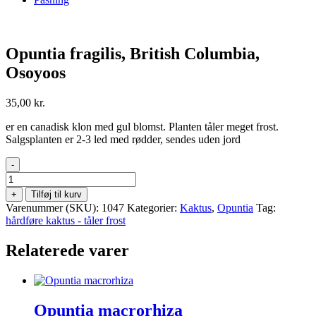
Opuntia fragilis, British Columbia,
Osoyoos
35,00
kr.
er en canadisk klon med gul blomst. Planten tåler meget frost.
Salgsplanten er 2-3 led med rødder, sendes uden jord
-
Opuntia
fragilis,
+
Tilføj til kurv
British
Varenummer (SKU):
1047
Kategorier:
Kaktus
,
Opuntia
Tag:
Columbia,
hårdføre kaktus - tåler frost
Osoyoos
antal
Relaterede varer
Opuntia macrorhiza