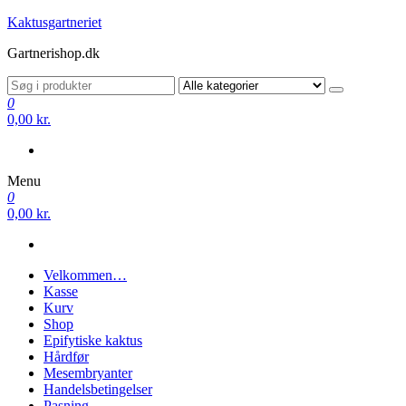
Videre
Kaktusgartneriet
til
Gartnerishop.dk
indhold
0
0,00 kr.
Menu
0
0,00 kr.
Velkommen…
Kasse
Kurv
Shop
Epifytiske kaktus
Hårdfør
Mesembryanter
Handelsbetingelser
Pasning