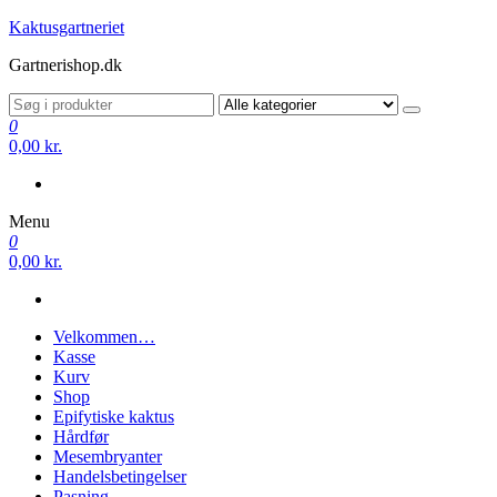
Videre
Kaktusgartneriet
til
Gartnerishop.dk
indhold
0
0,00 kr.
Menu
0
0,00 kr.
Velkommen…
Kasse
Kurv
Shop
Epifytiske kaktus
Hårdfør
Mesembryanter
Handelsbetingelser
Pasning