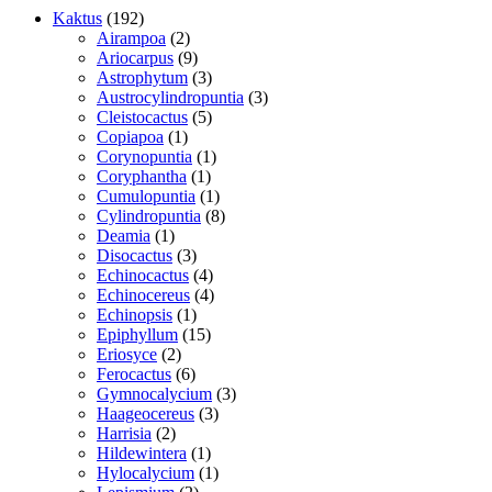
192
Kaktus
192
varer
2
Airampoa
2
varer
9
Ariocarpus
9
varer
3
Astrophytum
3
varer
3
Austrocylindropuntia
3
5
varer
Cleistocactus
5
1
varer
Copiapoa
1
vare
1
Corynopuntia
1
1
vare
Coryphantha
1
vare
1
Cumulopuntia
1
vare
8
Cylindropuntia
8
1
varer
Deamia
1
vare
3
Disocactus
3
varer
4
Echinocactus
4
varer
4
Echinocereus
4
1
varer
Echinopsis
1
vare
15
Epiphyllum
15
2
varer
Eriosyce
2
varer
6
Ferocactus
6
varer
3
Gymnocalycium
3
3
varer
Haageocereus
3
2
varer
Harrisia
2
varer
1
Hildewintera
1
vare
1
Hylocalycium
1
2
vare