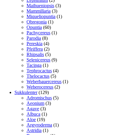
Lepismium
2
varer
3
Maihueniopsis
3
3
varer
Mammillaria
3
varer
1
Miqueliopuntia
1
1
vare
Obregonia
1
60
vare
Opuntia
60
varer
1
Pachycereus
1
8
vare
Parodia
8
varer
4
Pereskia
4
varer
2
Pfeiffera
2
varer
5
Rhipsalis
5
varer
9
Selenicereus
9
1
varer
Tacinga
1
vare
4
Tephrocactus
4
5
varer
Thelocactus
5
varer
1
Weberbauercereus
1
2
vare
Weberocereus
2
129
varer
Sukkulenter
129
varer
5
Adromischus
5
3
varer
Aeonium
3
3
varer
Agave
3
varer
1
Albuca
1
19
vare
Aloe
19
varer
1
Argyroderma
1
1
vare
Astridia
1