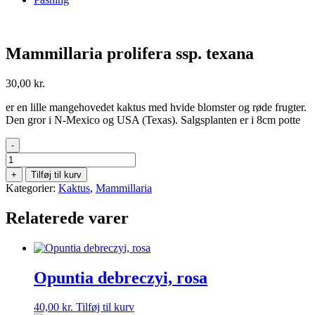
Mammillaria prolifera ssp. texana
30,00
kr.
er en lille mangehovedet kaktus med hvide blomster og røde frugter.
Den gror i N-Mexico og USA (Texas). Salgsplanten er i 8cm potte
-
Mammillaria
prolifera
+
Tilføj til kurv
ssp.
Kategorier:
Kaktus
,
Mammillaria
texana
antal
Relaterede varer
Opuntia debreczyi, rosa
40,00
kr.
Tilføj til kurv