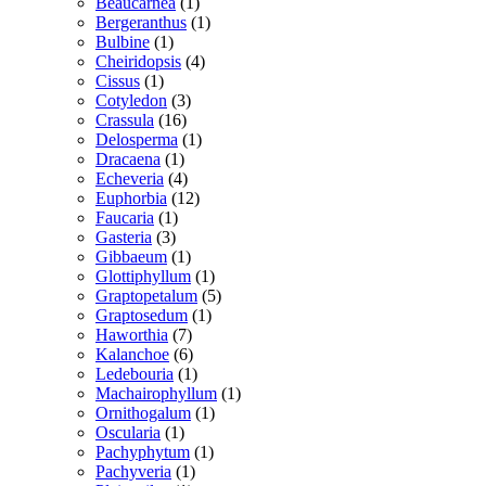
vare
1
Beaucarnea
1
vare
1
Bergeranthus
1
1
vare
Bulbine
1
vare
4
Cheiridopsis
4
1
varer
Cissus
1
vare
3
Cotyledon
3
16
varer
Crassula
16
varer
1
Delosperma
1
1
vare
Dracaena
1
vare
4
Echeveria
4
varer
12
Euphorbia
12
1
varer
Faucaria
1
3
vare
Gasteria
3
varer
1
Gibbaeum
1
vare
1
Glottiphyllum
1
vare
5
Graptopetalum
5
1
varer
Graptosedum
1
7
vare
Haworthia
7
varer
6
Kalanchoe
6
varer
1
Ledebouria
1
vare
1
Machairophyllum
1
1
vare
Ornithogalum
1
1
vare
Oscularia
1
vare
1
Pachyphytum
1
1
vare
Pachyveria
1