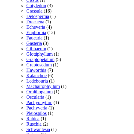
Cissus
1
vare
3
Cotyledon
3
16
varer
Crassula
16
varer
1
Delosperma
1
1
vare
Dracaena
1
vare
4
Echeveria
4
varer
12
Euphorbia
12
1
varer
Faucaria
1
3
vare
Gasteria
3
varer
1
Gibbaeum
1
vare
1
Glottiphyllum
1
vare
5
Graptopetalum
5
1
varer
Graptosedum
1
7
vare
Haworthia
7
varer
6
Kalanchoe
6
varer
1
Ledebouria
1
vare
1
Machairophyllum
1
1
vare
Ornithogalum
1
1
vare
Oscularia
1
vare
1
Pachyphytum
1
1
vare
Pachyveria
1
1
vare
Pleiospilos
1
1
vare
Rabiea
1
vare
2
Ruschia
2
varer
1
Schwantesia
1