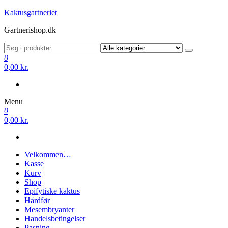
Videre
Kaktusgartneriet
til
Gartnerishop.dk
indhold
0
0,00 kr.
Menu
0
0,00 kr.
Velkommen…
Kasse
Kurv
Shop
Epifytiske kaktus
Hårdfør
Mesembryanter
Handelsbetingelser
Pasning