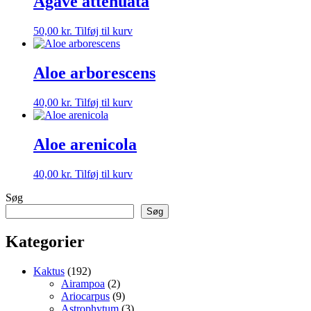
Agave attenuata
50,00
kr.
Tilføj til kurv
Aloe arborescens
40,00
kr.
Tilføj til kurv
Aloe arenicola
40,00
kr.
Tilføj til kurv
Søg
Søg
Kategorier
192
Kaktus
192
varer
2
Airampoa
2
varer
9
Ariocarpus
9
varer
3
Astrophytum
3