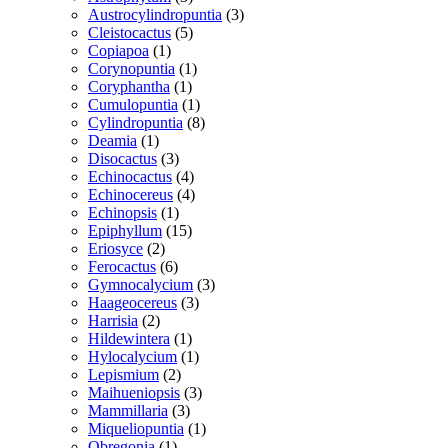
varer
3
Austrocylindropuntia
3
5
varer
Cleistocactus
5
1
varer
Copiapoa
1
vare
1
Corynopuntia
1
1
vare
Coryphantha
1
vare
1
Cumulopuntia
1
vare
8
Cylindropuntia
8
1
varer
Deamia
1
vare
3
Disocactus
3
varer
4
Echinocactus
4
varer
4
Echinocereus
4
1
varer
Echinopsis
1
vare
15
Epiphyllum
15
2
varer
Eriosyce
2
varer
6
Ferocactus
6
varer
3
Gymnocalycium
3
3
varer
Haageocereus
3
2
varer
Harrisia
2
varer
1
Hildewintera
1
vare
1
Hylocalycium
1
2
vare
Lepismium
2
varer
3
Maihueniopsis
3
3
varer
Mammillaria
3
varer
1
Miqueliopuntia
1
1
vare
Obregonia
1