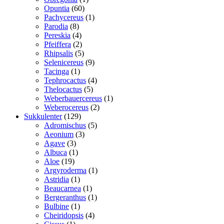
60
vare
Opuntia
60
varer
1
Pachycereus
1
8
vare
Parodia
8
varer
4
Pereskia
4
varer
2
Pfeiffera
2
varer
5
Rhipsalis
5
varer
9
Selenicereus
9
1
varer
Tacinga
1
vare
4
Tephrocactus
4
5
varer
Thelocactus
5
varer
1
Weberbauercereus
1
2
vare
Weberocereus
2
129
varer
Sukkulenter
129
varer
5
Adromischus
5
3
varer
Aeonium
3
3
varer
Agave
3
varer
1
Albuca
1
19
vare
Aloe
19
varer
1
Argyroderma
1
1
vare
Astridia
1
vare
1
Beaucarnea
1
vare
1
Bergeranthus
1
1
vare
Bulbine
1
vare
4
Cheiridopsis
4
1
varer