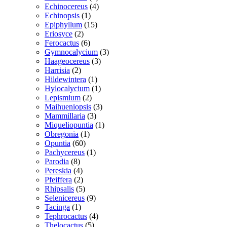
varer
4
Echinocereus
4
1
varer
Echinopsis
1
vare
15
Epiphyllum
15
2
varer
Eriosyce
2
varer
6
Ferocactus
6
varer
3
Gymnocalycium
3
3
varer
Haageocereus
3
2
varer
Harrisia
2
varer
1
Hildewintera
1
vare
1
Hylocalycium
1
2
vare
Lepismium
2
varer
3
Maihueniopsis
3
3
varer
Mammillaria
3
varer
1
Miqueliopuntia
1
1
vare
Obregonia
1
60
vare
Opuntia
60
varer
1
Pachycereus
1
8
vare
Parodia
8
varer
4
Pereskia
4
varer
2
Pfeiffera
2
varer
5
Rhipsalis
5
varer
9
Selenicereus
9
1
varer
Tacinga
1
vare
4
Tephrocactus
4
5
varer
Thelocactus
5