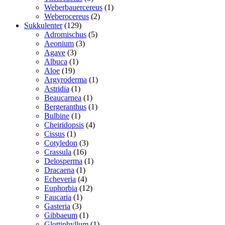
varer
1
Weberbauercereus
1
2
vare
Weberocereus
2
129
varer
Sukkulenter
129
varer
5
Adromischus
5
3
varer
Aeonium
3
3
varer
Agave
3
varer
1
Albuca
1
19
vare
Aloe
19
varer
1
Argyroderma
1
1
vare
Astridia
1
vare
1
Beaucarnea
1
vare
1
Bergeranthus
1
1
vare
Bulbine
1
vare
4
Cheiridopsis
4
1
varer
Cissus
1
vare
3
Cotyledon
3
16
varer
Crassula
16
varer
1
Delosperma
1
1
vare
Dracaena
1
vare
4
Echeveria
4
varer
12
Euphorbia
12
1
varer
Faucaria
1
3
vare
Gasteria
3
varer
1
Gibbaeum
1
vare
1
Glottiphyllum
1