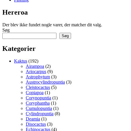
Hereroa
Der blev ikke fundet nogle varer, der matcher dit valg.
Søg
Søg
Kategorier
192
Kaktus
192
varer
2
Airampoa
2
varer
9
Ariocarpus
9
varer
3
Astrophytum
3
varer
3
Austrocylindropuntia
3
5
varer
Cleistocactus
5
1
varer
Copiapoa
1
vare
1
Corynopuntia
1
1
vare
Coryphantha
1
vare
1
Cumulopuntia
1
vare
8
Cylindropuntia
8
1
varer
Deamia
1
vare
3
Disocactus
3
varer
4
Echinocactus
4