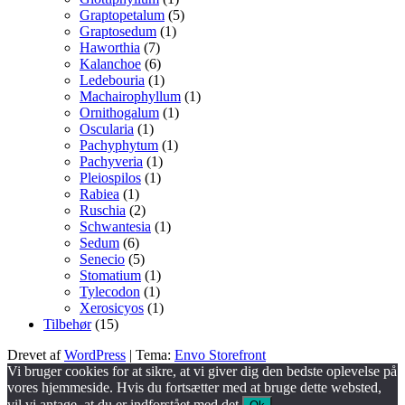
vare
5
Graptopetalum
5
1
varer
Graptosedum
1
7
vare
Haworthia
7
varer
6
Kalanchoe
6
varer
1
Ledebouria
1
vare
1
Machairophyllum
1
1
vare
Ornithogalum
1
1
vare
Oscularia
1
vare
1
Pachyphytum
1
1
vare
Pachyveria
1
1
vare
Pleiospilos
1
1
vare
Rabiea
1
vare
2
Ruschia
2
varer
1
Schwantesia
1
6
vare
Sedum
6
varer
5
Senecio
5
varer
1
Stomatium
1
1
vare
Tylecodon
1
vare
1
Xerosicyos
1
15
vare
Tilbehør
15
varer
Drevet af
WordPress
|
Tema:
Envo Storefront
Vi bruger cookies for at sikre, at vi giver dig den bedste oplevelse på
vores hjemmeside. Hvis du fortsætter med at bruge dette websted,
vil vi antage, at du er indforstået med det.