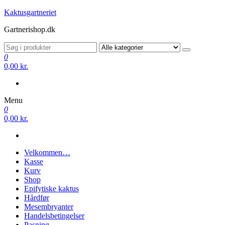
Videre
Kaktusgartneriet
til
Gartnerishop.dk
indhold
0
0,00 kr.
Menu
0
0,00 kr.
Velkommen…
Kasse
Kurv
Shop
Epifytiske kaktus
Hårdfør
Mesembryanter
Handelsbetingelser
Pasning