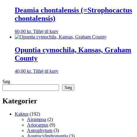
Deamia chontalensis (=Strophocactus
chontalensis)
60,00
kr.
Tilføj til kurv
Opuntia cymochila, Kansas, Graham
County
40,00
kr.
Tilføj til kurv
Søg
Søg
Kategorier
192
Kaktus
192
varer
2
Airampoa
2
varer
9
Ariocarpus
9
varer
3
Astrophytum
3
varer
3
Austrocylindropuntia
3