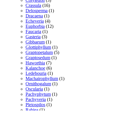
Cotyledon
3
16
varer
Crassula
16
varer
1
Delosperma
1
1
vare
Dracaena
1
vare
4
Echeveria
4
varer
12
Euphorbia
12
1
varer
Faucaria
1
3
vare
Gasteria
3
varer
1
Gibbaeum
1
vare
1
Glottiphyllum
1
vare
5
Graptopetalum
5
1
varer
Graptosedum
1
7
vare
Haworthia
7
varer
6
Kalanchoe
6
varer
1
Ledebouria
1
vare
1
Machairophyllum
1
1
vare
Ornithogalum
1
1
vare
Oscularia
1
vare
1
Pachyphytum
1
1
vare
Pachyveria
1
1
vare
Pleiospilos
1
1
vare
Rabiea
1
vare
2
Ruschia
2
varer
1
Schwantesia
1
6
vare
Sedum
6