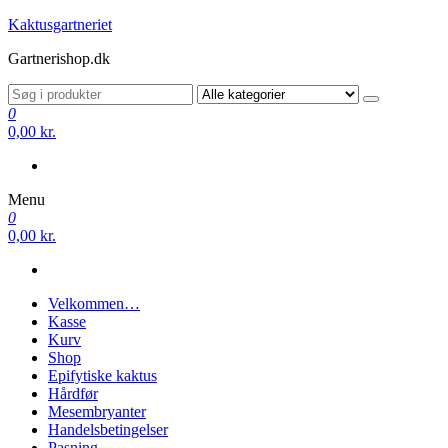
Videre
Kaktusgartneriet
til
Gartnerishop.dk
indhold
0
0,00 kr.
Menu
0
0,00 kr.
Velkommen…
Kasse
Kurv
Shop
Epifytiske kaktus
Hårdfør
Mesembryanter
Handelsbetingelser
Pasning