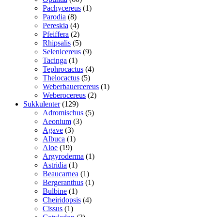
varer
1
Pachycereus
1
8
vare
Parodia
8
varer
4
Pereskia
4
varer
2
Pfeiffera
2
varer
5
Rhipsalis
5
varer
9
Selenicereus
9
1
varer
Tacinga
1
vare
4
Tephrocactus
4
5
varer
Thelocactus
5
varer
1
Weberbauercereus
1
2
vare
Weberocereus
2
129
varer
Sukkulenter
129
varer
5
Adromischus
5
3
varer
Aeonium
3
3
varer
Agave
3
varer
1
Albuca
1
19
vare
Aloe
19
varer
1
Argyroderma
1
1
vare
Astridia
1
vare
1
Beaucarnea
1
vare
1
Bergeranthus
1
1
vare
Bulbine
1
vare
4
Cheiridopsis
4
1
varer
Cissus
1
vare
3