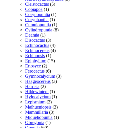
5
varer
Cleistocactus
5
1
varer
Copiapoa
1
vare
1
Corynopuntia
1
1
vare
Coryphantha
1
vare
1
Cumulopuntia
1
vare
8
Cylindropuntia
8
1
varer
Deamia
1
vare
3
Disocactus
3
varer
4
Echinocactus
4
varer
4
Echinocereus
4
1
varer
Echinopsis
1
vare
15
Epiphyllum
15
2
varer
Eriosyce
2
varer
6
Ferocactus
6
varer
3
Gymnocalycium
3
3
varer
Haageocereus
3
2
varer
Harrisia
2
varer
1
Hildewintera
1
vare
1
Hylocalycium
1
2
vare
Lepismium
2
varer
3
Maihueniopsis
3
3
varer
Mammillaria
3
varer
1
Miqueliopuntia
1
1
vare
Obregonia
1
60
vare
Opuntia
60