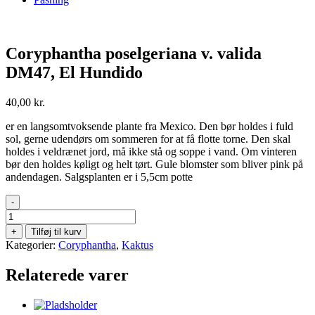
Coryphantha poselgeriana v. valida
DM47, El Hundido
40,00
kr.
er en langsomtvoksende plante fra Mexico. Den bør holdes i fuld
sol, gerne udendørs om sommeren for at få flotte torne. Den skal
holdes i veldrænet jord, må ikke stå og soppe i vand. Om vinteren
bør den holdes køligt og helt tørt. Gule blomster som bliver pink på
andendagen. Salgsplanten er i 5,5cm potte
-
Coryphantha
poselgeriana
+
Tilføj til kurv
v.
Kategorier:
Coryphantha
,
Kaktus
valida
DM47,
Relaterede varer
El
Hundido
antal