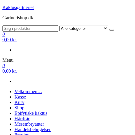
Videre
Kaktusgartneriet
til
Gartnerishop.dk
indhold
0
0,00 kr.
Menu
0
0,00 kr.
Velkommen…
Kasse
Kurv
Shop
Epifytiske kaktus
Hårdfør
Mesembryanter
Handelsbetingelser
Pasning