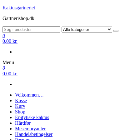
Videre
Kaktusgartneriet
til
Gartnerishop.dk
indhold
0
0,00 kr.
Menu
0
0,00 kr.
Velkommen…
Kasse
Kurv
Shop
Epifytiske kaktus
Hårdfør
Mesembryanter
Handelsbetingelser
Pasning