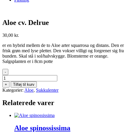
Aloe cv. Delrue
30,00
kr.
er en hybrid mellem de to Aloe arter squarrosa og distans. Den er
frisk grøn med lyse pletter. Den vokser villigt og forgrener sig fra
bunden. Skal stå i sol/halvskygge. Blomsterne er orange.
Salgsplanten er i 8cm potte
-
Aloe
cv.
+
Tilføj til kurv
Delrue
Kategorier:
Aloe
,
Sukkulenter
antal
Relaterede varer
Aloe spinossissima