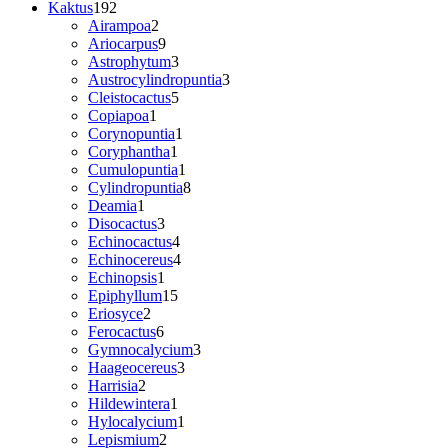
192
Kaktus
192
varer
2
Airampoa
2
varer
9
Ariocarpus
9
varer
3
Astrophytum
3
varer
3
Austrocylindropuntia
3
5
varer
Cleistocactus
5
1
varer
Copiapoa
1
vare
1
Corynopuntia
1
1
vare
Coryphantha
1
vare
1
Cumulopuntia
1
vare
8
Cylindropuntia
8
1
varer
Deamia
1
vare
3
Disocactus
3
varer
4
Echinocactus
4
varer
4
Echinocereus
4
1
varer
Echinopsis
1
vare
15
Epiphyllum
15
2
varer
Eriosyce
2
varer
6
Ferocactus
6
varer
3
Gymnocalycium
3
3
varer
Haageocereus
3
2
varer
Harrisia
2
varer
1
Hildewintera
1
vare
1
Hylocalycium
1
2
vare
Lepismium
2