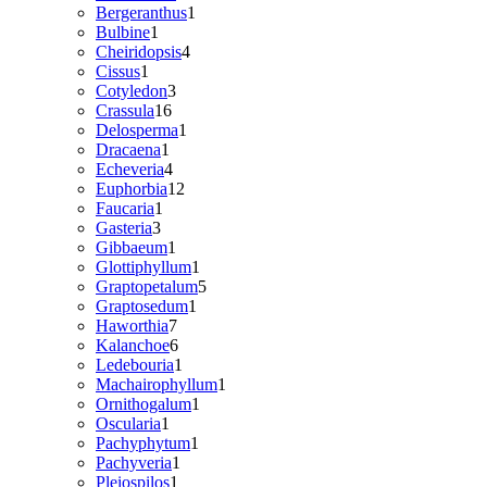
vare
1
Bergeranthus
1
1
vare
Bulbine
1
vare
4
Cheiridopsis
4
1
varer
Cissus
1
vare
3
Cotyledon
3
16
varer
Crassula
16
varer
1
Delosperma
1
1
vare
Dracaena
1
vare
4
Echeveria
4
varer
12
Euphorbia
12
1
varer
Faucaria
1
3
vare
Gasteria
3
varer
1
Gibbaeum
1
vare
1
Glottiphyllum
1
vare
5
Graptopetalum
5
1
varer
Graptosedum
1
7
vare
Haworthia
7
varer
6
Kalanchoe
6
varer
1
Ledebouria
1
vare
1
Machairophyllum
1
1
vare
Ornithogalum
1
1
vare
Oscularia
1
vare
1
Pachyphytum
1
1
vare
Pachyveria
1
1
vare
Pleiospilos
1