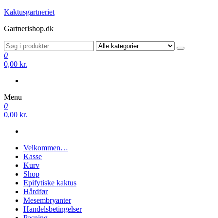
Videre
Kaktusgartneriet
til
Gartnerishop.dk
indhold
0
0,00 kr.
Menu
0
0,00 kr.
Velkommen…
Kasse
Kurv
Shop
Epifytiske kaktus
Hårdfør
Mesembryanter
Handelsbetingelser
Pasning