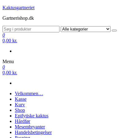
Videre
Kaktusgartneriet
til
Gartnerishop.dk
indhold
0
0,00 kr.
Menu
0
0,00 kr.
Velkommen…
Kasse
Kurv
Shop
Epifytiske kaktus
Hårdfør
Mesembryanter
Handelsbetingelser
Pasning