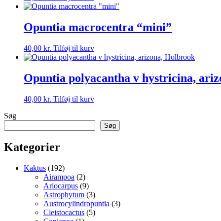
Opuntia macrocentra “mini”
40,00
kr.
Tilføj til kurv
Opuntia polyacantha v hystricina, ari
40,00
kr.
Tilføj til kurv
Søg
Søg
Kategorier
192
Kaktus
192
varer
2
Airampoa
2
varer
9
Ariocarpus
9
varer
3
Astrophytum
3
varer
3
Austrocylindropuntia
3
5
varer
Cleistocactus
5
1
varer