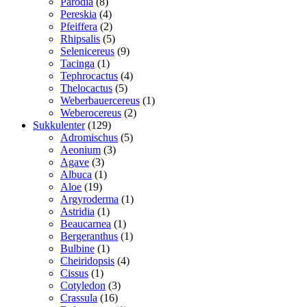
8
vare
Parodia
8
varer
4
Pereskia
4
varer
2
Pfeiffera
2
varer
5
Rhipsalis
5
varer
9
Selenicereus
9
1
varer
Tacinga
1
vare
4
Tephrocactus
4
5
varer
Thelocactus
5
varer
1
Weberbauercereus
1
2
vare
Weberocereus
2
129
varer
Sukkulenter
129
varer
5
Adromischus
5
3
varer
Aeonium
3
3
varer
Agave
3
varer
1
Albuca
1
19
vare
Aloe
19
varer
1
Argyroderma
1
1
vare
Astridia
1
vare
1
Beaucarnea
1
vare
1
Bergeranthus
1
1
vare
Bulbine
1
vare
4
Cheiridopsis
4
1
varer
Cissus
1
vare
3
Cotyledon
3
16
varer
Crassula
16