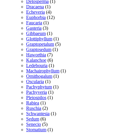
varer
1
Delosperma
1
1
vare
Dracaena
1
vare
4
Echeveria
4
varer
12
Euphorbia
12
1
varer
Faucaria
1
3
vare
Gasteria
3
varer
1
Gibbaeum
1
vare
1
Glottiphyllum
1
vare
5
Graptopetalum
5
1
varer
Graptosedum
1
7
vare
Haworthia
7
varer
6
Kalanchoe
6
varer
1
Ledebouria
1
vare
1
Machairophyllum
1
1
vare
Ornithogalum
1
1
vare
Oscularia
1
vare
1
Pachyphytum
1
1
vare
Pachyveria
1
1
vare
Pleiospilos
1
1
vare
Rabiea
1
vare
2
Ruschia
2
varer
1
Schwantesia
1
6
vare
Sedum
6
varer
5
Senecio
5
varer
1
Stomatium
1