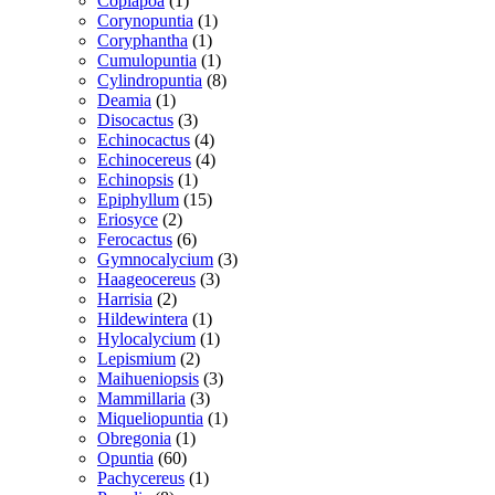
Copiapoa
1
vare
1
Corynopuntia
1
1
vare
Coryphantha
1
vare
1
Cumulopuntia
1
vare
8
Cylindropuntia
8
1
varer
Deamia
1
vare
3
Disocactus
3
varer
4
Echinocactus
4
varer
4
Echinocereus
4
1
varer
Echinopsis
1
vare
15
Epiphyllum
15
2
varer
Eriosyce
2
varer
6
Ferocactus
6
varer
3
Gymnocalycium
3
3
varer
Haageocereus
3
2
varer
Harrisia
2
varer
1
Hildewintera
1
vare
1
Hylocalycium
1
2
vare
Lepismium
2
varer
3
Maihueniopsis
3
3
varer
Mammillaria
3
varer
1
Miqueliopuntia
1
1
vare
Obregonia
1
60
vare
Opuntia
60
varer
1
Pachycereus
1