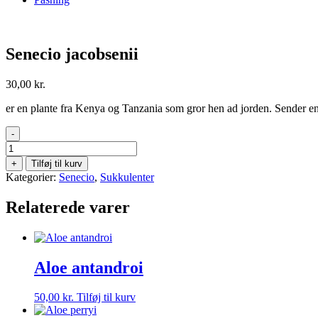
Senecio jacobsenii
30,00
kr.
er en plante fra Kenya og Tanzania som gror hen ad jorden. Sender en
-
Senecio
jacobsenii
+
Tilføj til kurv
antal
Kategorier:
Senecio
,
Sukkulenter
Relaterede varer
Aloe antandroi
50,00
kr.
Tilføj til kurv