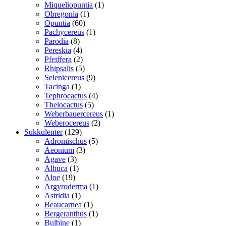
varer
1
Miqueliopuntia
1
1
vare
Obregonia
1
60
vare
Opuntia
60
varer
1
Pachycereus
1
8
vare
Parodia
8
varer
4
Pereskia
4
varer
2
Pfeiffera
2
varer
5
Rhipsalis
5
varer
9
Selenicereus
9
1
varer
Tacinga
1
vare
4
Tephrocactus
4
5
varer
Thelocactus
5
varer
1
Weberbauercereus
1
2
vare
Weberocereus
2
129
varer
Sukkulenter
129
varer
5
Adromischus
5
3
varer
Aeonium
3
3
varer
Agave
3
varer
1
Albuca
1
19
vare
Aloe
19
varer
1
Argyroderma
1
1
vare
Astridia
1
vare
1
Beaucarnea
1
vare
1
Bergeranthus
1
1
vare
Bulbine
1