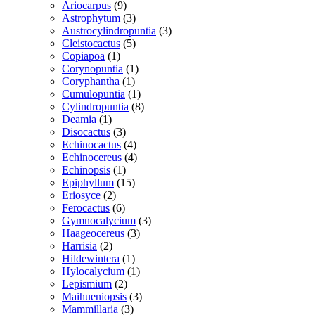
varer
9
Ariocarpus
9
varer
3
Astrophytum
3
varer
3
Austrocylindropuntia
3
5
varer
Cleistocactus
5
1
varer
Copiapoa
1
vare
1
Corynopuntia
1
1
vare
Coryphantha
1
vare
1
Cumulopuntia
1
vare
8
Cylindropuntia
8
1
varer
Deamia
1
vare
3
Disocactus
3
varer
4
Echinocactus
4
varer
4
Echinocereus
4
1
varer
Echinopsis
1
vare
15
Epiphyllum
15
2
varer
Eriosyce
2
varer
6
Ferocactus
6
varer
3
Gymnocalycium
3
3
varer
Haageocereus
3
2
varer
Harrisia
2
varer
1
Hildewintera
1
vare
1
Hylocalycium
1
2
vare
Lepismium
2
varer
3
Maihueniopsis
3
3
varer
Mammillaria
3