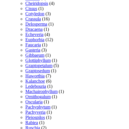
vare
4
Cheiridopsis
4
1
varer
Cissus
1
vare
3
Cotyledon
3
16
varer
Crassula
16
varer
1
Delosperma
1
1
vare
Dracaena
1
vare
4
Echeveria
4
varer
12
Euphorbia
12
1
varer
Faucaria
1
3
vare
Gasteria
3
varer
1
Gibbaeum
1
vare
1
Glottiphyllum
1
vare
5
Graptopetalum
5
1
varer
Graptosedum
1
7
vare
Haworthia
7
varer
6
Kalanchoe
6
varer
1
Ledebouria
1
vare
1
Machairophyllum
1
1
vare
Ornithogalum
1
1
vare
Oscularia
1
vare
1
Pachyphytum
1
1
vare
Pachyveria
1
1
vare
Pleiospilos
1
1
vare
Rabiea
1
vare
2
Ruschia
2