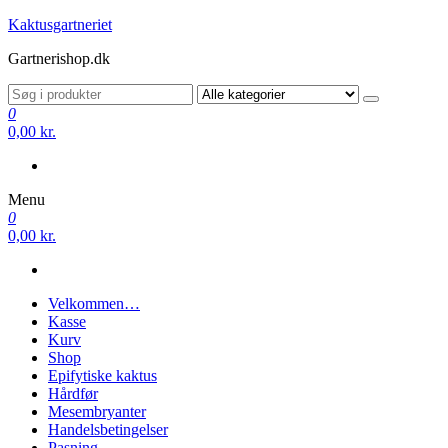
Videre
Kaktusgartneriet
til
Gartnerishop.dk
indhold
0
0,00 kr.
Menu
0
0,00 kr.
Velkommen…
Kasse
Kurv
Shop
Epifytiske kaktus
Hårdfør
Mesembryanter
Handelsbetingelser
Pasning