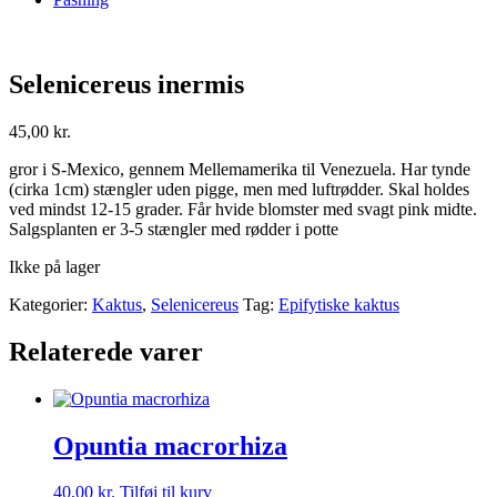
Selenicereus inermis
45,00
kr.
gror i S-Mexico, gennem Mellemamerika til Venezuela. Har tynde
(cirka 1cm) stængler uden pigge, men med luftrødder. Skal holdes
ved mindst 12-15 grader. Får hvide blomster med svagt pink midte.
Salgsplanten er 3-5 stængler med rødder i potte
Ikke på lager
Kategorier:
Kaktus
,
Selenicereus
Tag:
Epifytiske kaktus
Relaterede varer
Opuntia macrorhiza
40,00
kr.
Tilføj til kurv