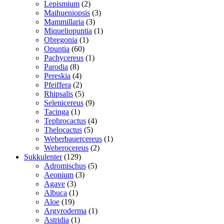
2
vare
Lepismium
2
varer
3
Maihueniopsis
3
3
varer
Mammillaria
3
varer
1
Miqueliopuntia
1
1
vare
Obregonia
1
60
vare
Opuntia
60
varer
1
Pachycereus
1
8
vare
Parodia
8
varer
4
Pereskia
4
varer
2
Pfeiffera
2
varer
5
Rhipsalis
5
varer
9
Selenicereus
9
1
varer
Tacinga
1
vare
4
Tephrocactus
4
5
varer
Thelocactus
5
varer
1
Weberbauercereus
1
2
vare
Weberocereus
2
129
varer
Sukkulenter
129
varer
5
Adromischus
5
3
varer
Aeonium
3
3
varer
Agave
3
varer
1
Albuca
1
19
vare
Aloe
19
varer
1
Argyroderma
1
1
vare
Astridia
1