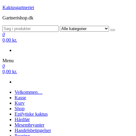
Videre
Kaktusgartneriet
til
Gartnerishop.dk
indhold
0
0,00 kr.
Menu
0
0,00 kr.
Velkommen…
Kasse
Kurv
Shop
Epifytiske kaktus
Hårdfør
Mesembryanter
Handelsbetingelser
Pasning