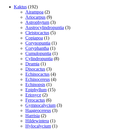
192
Kaktus
192
varer
2
Airampoa
2
varer
9
Ariocarpus
9
varer
3
Astrophytum
3
varer
3
Austrocylindropuntia
3
5
varer
Cleistocactus
5
1
varer
Copiapoa
1
vare
1
Corynopuntia
1
1
vare
Coryphantha
1
vare
1
Cumulopuntia
1
vare
8
Cylindropuntia
8
1
varer
Deamia
1
vare
3
Disocactus
3
varer
4
Echinocactus
4
varer
4
Echinocereus
4
1
varer
Echinopsis
1
vare
15
Epiphyllum
15
2
varer
Eriosyce
2
varer
6
Ferocactus
6
varer
3
Gymnocalycium
3
3
varer
Haageocereus
3
2
varer
Harrisia
2
varer
1
Hildewintera
1
vare
1
Hylocalycium
1