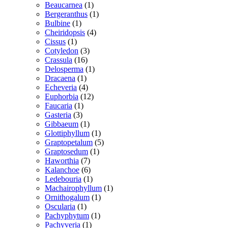
vare
1
Beaucarnea
1
vare
1
Bergeranthus
1
1
vare
Bulbine
1
vare
4
Cheiridopsis
4
1
varer
Cissus
1
vare
3
Cotyledon
3
16
varer
Crassula
16
varer
1
Delosperma
1
1
vare
Dracaena
1
vare
4
Echeveria
4
varer
12
Euphorbia
12
1
varer
Faucaria
1
3
vare
Gasteria
3
varer
1
Gibbaeum
1
vare
1
Glottiphyllum
1
vare
5
Graptopetalum
5
1
varer
Graptosedum
1
7
vare
Haworthia
7
varer
6
Kalanchoe
6
varer
1
Ledebouria
1
vare
1
Machairophyllum
1
1
vare
Ornithogalum
1
1
vare
Oscularia
1
vare
1
Pachyphytum
1
1
vare
Pachyveria
1