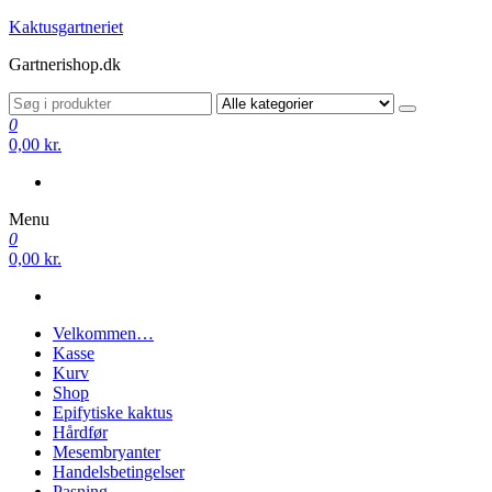
Videre
Kaktusgartneriet
til
Gartnerishop.dk
indhold
0
0,00 kr.
Menu
0
0,00 kr.
Velkommen…
Kasse
Kurv
Shop
Epifytiske kaktus
Hårdfør
Mesembryanter
Handelsbetingelser
Pasning