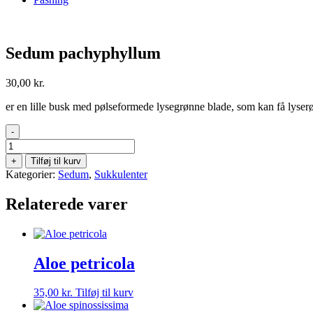
Sedum pachyphyllum
30,00
kr.
er en lille busk med pølseformede lysegrønne blade, som kan få lyser
-
Sedum
pachyphyllum
+
Tilføj til kurv
antal
Kategorier:
Sedum
,
Sukkulenter
Relaterede varer
Aloe petricola
35,00
kr.
Tilføj til kurv