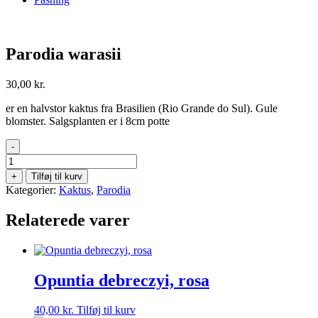
Parodia warasii
30,00
kr.
er en halvstor kaktus fra Brasilien (Rio Grande do Sul). Gule
blomster. Salgsplanten er i 8cm potte
-
Parodia
warasii
+
Tilføj til kurv
antal
Kategorier:
Kaktus
,
Parodia
Relaterede varer
Opuntia debreczyi, rosa
40,00
kr.
Tilføj til kurv