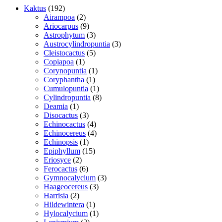
192
Kaktus
192
varer
2
Airampoa
2
varer
9
Ariocarpus
9
varer
3
Astrophytum
3
varer
3
Austrocylindropuntia
3
5
varer
Cleistocactus
5
1
varer
Copiapoa
1
vare
1
Corynopuntia
1
1
vare
Coryphantha
1
vare
1
Cumulopuntia
1
vare
8
Cylindropuntia
8
1
varer
Deamia
1
vare
3
Disocactus
3
varer
4
Echinocactus
4
varer
4
Echinocereus
4
1
varer
Echinopsis
1
vare
15
Epiphyllum
15
2
varer
Eriosyce
2
varer
6
Ferocactus
6
varer
3
Gymnocalycium
3
3
varer
Haageocereus
3
2
varer
Harrisia
2
varer
1
Hildewintera
1
vare
1
Hylocalycium
1
2
vare