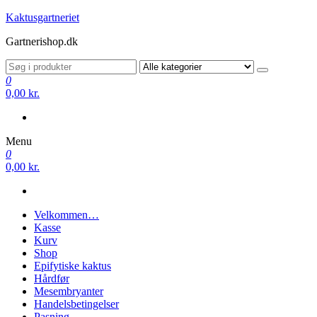
Videre
Kaktusgartneriet
til
Gartnerishop.dk
indhold
0
0,00 kr.
Menu
0
0,00 kr.
Velkommen…
Kasse
Kurv
Shop
Epifytiske kaktus
Hårdfør
Mesembryanter
Handelsbetingelser
Pasning