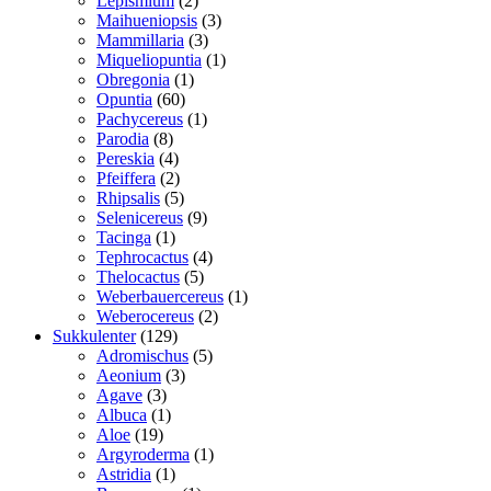
Lepismium
2
varer
3
Maihueniopsis
3
3
varer
Mammillaria
3
varer
1
Miqueliopuntia
1
1
vare
Obregonia
1
60
vare
Opuntia
60
varer
1
Pachycereus
1
8
vare
Parodia
8
varer
4
Pereskia
4
varer
2
Pfeiffera
2
varer
5
Rhipsalis
5
varer
9
Selenicereus
9
1
varer
Tacinga
1
vare
4
Tephrocactus
4
5
varer
Thelocactus
5
varer
1
Weberbauercereus
1
2
vare
Weberocereus
2
129
varer
Sukkulenter
129
varer
5
Adromischus
5
3
varer
Aeonium
3
3
varer
Agave
3
varer
1
Albuca
1
19
vare
Aloe
19
varer
1
Argyroderma
1
1
vare
Astridia
1