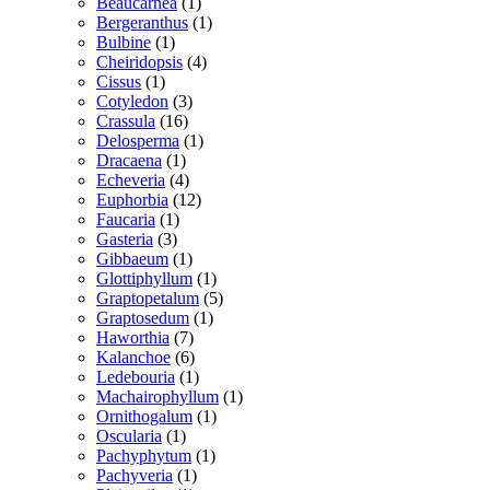
vare
1
Beaucarnea
1
vare
1
Bergeranthus
1
1
vare
Bulbine
1
vare
4
Cheiridopsis
4
1
varer
Cissus
1
vare
3
Cotyledon
3
16
varer
Crassula
16
varer
1
Delosperma
1
1
vare
Dracaena
1
vare
4
Echeveria
4
varer
12
Euphorbia
12
1
varer
Faucaria
1
3
vare
Gasteria
3
varer
1
Gibbaeum
1
vare
1
Glottiphyllum
1
vare
5
Graptopetalum
5
1
varer
Graptosedum
1
7
vare
Haworthia
7
varer
6
Kalanchoe
6
varer
1
Ledebouria
1
vare
1
Machairophyllum
1
1
vare
Ornithogalum
1
1
vare
Oscularia
1
vare
1
Pachyphytum
1
1
vare
Pachyveria
1