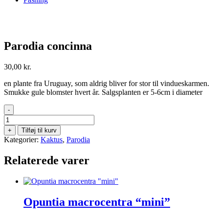
Parodia concinna
30,00
kr.
en plante fra Uruguay, som aldrig bliver for stor til vindueskarmen.
Smukke gule blomster hvert år. Salgsplanten er 5-6cm i diameter
-
Parodia
concinna
+
Tilføj til kurv
antal
Kategorier:
Kaktus
,
Parodia
Relaterede varer
Opuntia macrocentra “mini”