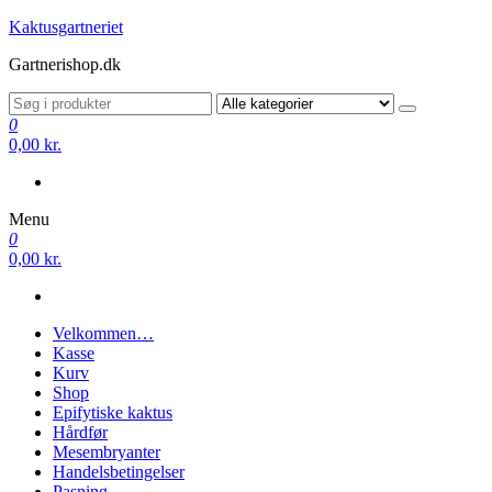
Videre
Kaktusgartneriet
til
Gartnerishop.dk
indhold
0
0,00 kr.
Menu
0
0,00 kr.
Velkommen…
Kasse
Kurv
Shop
Epifytiske kaktus
Hårdfør
Mesembryanter
Handelsbetingelser
Pasning