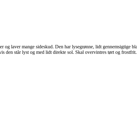
tter og laver mange sideskud. Den har lysegrønne, lidt gennemsigtige blad
en står lyst og med lidt direkte sol. Skal overvintres tørt og frostfrit