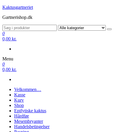
Videre
Kaktusgartneriet
til
Gartnerishop.dk
indhold
0
0,00 kr.
Menu
0
0,00 kr.
Velkommen…
Kasse
Kurv
Shop
Epifytiske kaktus
Hårdfør
Mesembryanter
Handelsbetingelser
Pasning