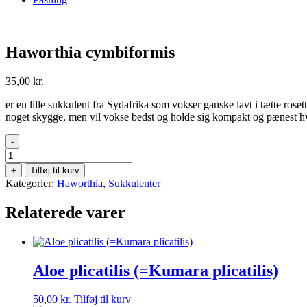
Haworthia cymbiformis
35,00
kr.
er en lille sukkulent fra Sydafrika som vokser ganske lavt i tætte rose
noget skygge, men vil vokse bedst og holde sig kompakt og pænest hvis d
-
Haworthia
cymbiformis
+
Tilføj til kurv
antal
Kategorier:
Haworthia
,
Sukkulenter
Relaterede varer
Aloe plicatilis (=Kumara plicatilis)
50,00
kr.
Tilføj til kurv