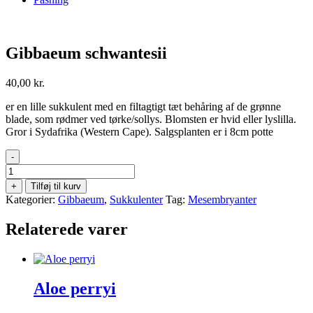
Gibbaeum schwantesii
40,00
kr.
er en lille sukkulent med en filtagtigt tæt behåring af de grønne
blade, som rødmer ved tørke/sollys. Blomsten er hvid eller lyslilla.
Gror i Sydafrika (Western Cape). Salgsplanten er i 8cm potte
-
Gibbaeum
schwantesii
+
Tilføj til kurv
antal
Kategorier:
Gibbaeum
,
Sukkulenter
Tag:
Mesembryanter
Relaterede varer
Aloe perryi