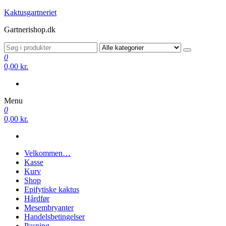
Videre
Kaktusgartneriet
til
Gartnerishop.dk
indhold
0
0,00 kr.
Menu
0
0,00 kr.
Velkommen…
Kasse
Kurv
Shop
Epifytiske kaktus
Hårdfør
Mesembryanter
Handelsbetingelser
Pasning