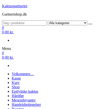
Videre
Kaktusgartneriet
til
Gartnerishop.dk
indhold
0
0,00 kr.
Menu
0
0,00 kr.
Velkommen…
Kasse
Kurv
Shop
Epifytiske kaktus
Hårdfør
Mesembryanter
Handelsbetingelser
Pasning