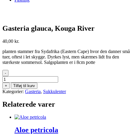
Gasteria glauca, Kouga River
40,00
kr.
planten stammer fra Sydafrika (Eastern Cape) hvor den danner små
tuer, oftest i let skygge. Dyrkes lyst, men skærmes lidt fra den
stærkeste sommersol. Salgsplanten er i 8cm potte
-
Gasteria
glauca,
+
Tilføj til kurv
Kouga
Kategorier:
Gasteria
,
Sukkulenter
River
antal
Relaterede varer
Aloe petricola