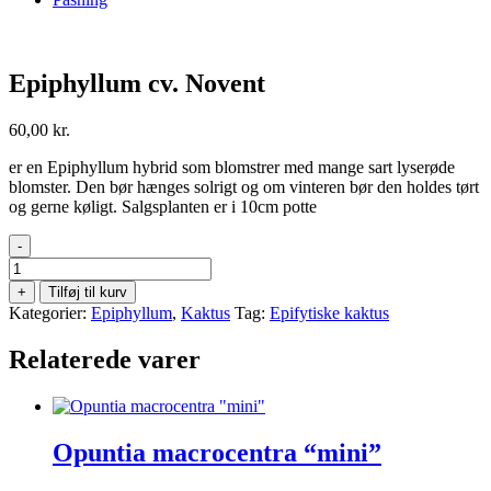
Epiphyllum cv. Novent
60,00
kr.
er en Epiphyllum hybrid som blomstrer med mange sart lyserøde
blomster. Den bør hænges solrigt og om vinteren bør den holdes tørt
og gerne køligt. Salgsplanten er i 10cm potte
-
Epiphyllum
cv.
+
Tilføj til kurv
Novent
Kategorier:
Epiphyllum
,
Kaktus
Tag:
Epifytiske kaktus
antal
Relaterede varer
Opuntia macrocentra “mini”