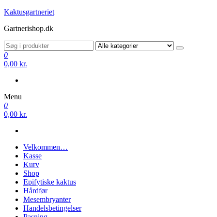
Videre
Kaktusgartneriet
til
Gartnerishop.dk
indhold
0
0,00 kr.
Menu
0
0,00 kr.
Velkommen…
Kasse
Kurv
Shop
Epifytiske kaktus
Hårdfør
Mesembryanter
Handelsbetingelser
Pasning