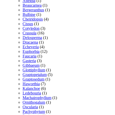
1
vare
Astridia
1
vare
1
Beaucarnea
1
vare
1
Bergeranthus
1
1
vare
Bulbine
1
vare
4
Cheiridopsis
4
1
varer
Cissus
1
vare
3
Cotyledon
3
16
varer
Crassula
16
varer
1
Delosperma
1
1
vare
Dracaena
1
vare
4
Echeveria
4
varer
12
Euphorbia
12
1
varer
Faucaria
1
3
vare
Gasteria
3
varer
1
Gibbaeum
1
vare
1
Glottiphyllum
1
vare
5
Graptopetalum
5
1
varer
Graptosedum
1
7
vare
Haworthia
7
varer
6
Kalanchoe
6
varer
1
Ledebouria
1
vare
1
Machairophyllum
1
1
vare
Ornithogalum
1
1
vare
Oscularia
1
vare
1
Pachyphytum
1