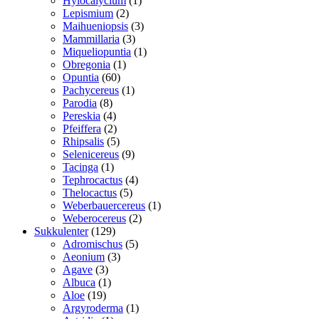
Hylocalycium
1
2
vare
Lepismium
2
varer
3
Maihueniopsis
3
3
varer
Mammillaria
3
varer
1
Miqueliopuntia
1
1
vare
Obregonia
1
60
vare
Opuntia
60
varer
1
Pachycereus
1
8
vare
Parodia
8
varer
4
Pereskia
4
varer
2
Pfeiffera
2
varer
5
Rhipsalis
5
varer
9
Selenicereus
9
1
varer
Tacinga
1
vare
4
Tephrocactus
4
5
varer
Thelocactus
5
varer
1
Weberbauercereus
1
2
vare
Weberocereus
2
129
varer
Sukkulenter
129
varer
5
Adromischus
5
3
varer
Aeonium
3
3
varer
Agave
3
varer
1
Albuca
1
19
vare
Aloe
19
varer
1
Argyroderma
1