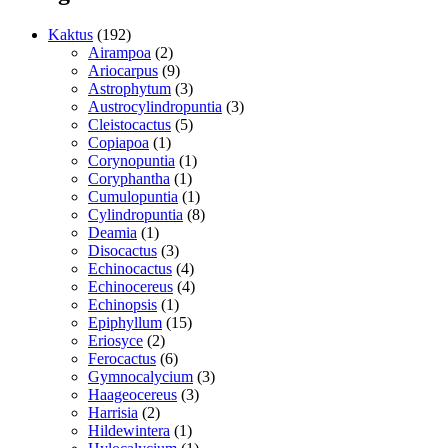
192
Kaktus
192
varer
2
Airampoa
2
varer
9
Ariocarpus
9
varer
3
Astrophytum
3
varer
3
Austrocylindropuntia
3
5
varer
Cleistocactus
5
1
varer
Copiapoa
1
vare
1
Corynopuntia
1
1
vare
Coryphantha
1
vare
1
Cumulopuntia
1
vare
8
Cylindropuntia
8
1
varer
Deamia
1
vare
3
Disocactus
3
varer
4
Echinocactus
4
varer
4
Echinocereus
4
1
varer
Echinopsis
1
vare
15
Epiphyllum
15
2
varer
Eriosyce
2
varer
6
Ferocactus
6
varer
3
Gymnocalycium
3
3
varer
Haageocereus
3
2
varer
Harrisia
2
varer
1
Hildewintera
1
vare
1