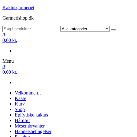
Videre
Kaktusgartneriet
til
Gartnerishop.dk
indhold
0
0,00 kr.
Menu
0
0,00 kr.
Velkommen…
Kasse
Kurv
Shop
Epifytiske kaktus
Hårdfør
Mesembryanter
Handelsbetingelser
Pasning