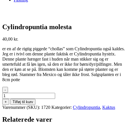
Cylindropuntia molesta
40,00
kr.
er en af de rigtig piggede “chollas” som Cylindropuntia også kaldes.
Jeg er i tvivl om denne plante faktisk er Cylindropuntia hystrix.
Denne plante hænger fast i huden når man stikker sig og er
smertefuld at få løs igen, så den er ikke for børn/dyr/pilfingre. Men
den er køn at se på. Blomsten kan komme på større planter og er
bleg rød. Stammer fra Mexico og tåler ikke frost. Salgsplanten er i
8cm potte
-
Cylindropuntia
molesta
+
Tilføj til kurv
antal
Varenummer (SKU):
1720
Kategorier:
Cylindropuntia
,
Kaktus
Relaterede varer