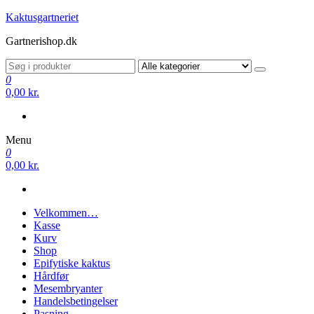
Videre
Kaktusgartneriet
til
Gartnerishop.dk
indhold
0
0,00 kr.
Menu
0
0,00 kr.
Velkommen…
Kasse
Kurv
Shop
Epifytiske kaktus
Hårdfør
Mesembryanter
Handelsbetingelser
Pasning