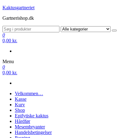
Videre
Kaktusgartneriet
til
Gartnerishop.dk
indhold
0
0,00 kr.
Menu
0
0,00 kr.
Velkommen…
Kasse
Kurv
Shop
Epifytiske kaktus
Hårdfør
Mesembryanter
Handelsbetingelser
Pasning