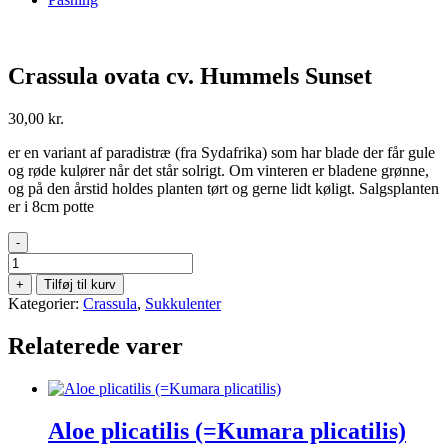
Crassula ovata cv. Hummels Sunset
30,00
kr.
er en variant af paradistræ (fra Sydafrika) som har blade der får gule
og røde kulører når det står solrigt. Om vinteren er bladene grønne,
og på den årstid holdes planten tørt og gerne lidt køligt. Salgsplanten
er i 8cm potte
-
Crassula
ovata
+
Tilføj til kurv
cv.
Kategorier:
Crassula
,
Sukkulenter
Hummels
Sunset
Relaterede varer
antal
Aloe plicatilis (=Kumara plicatilis)