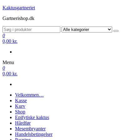
Videre
Kaktusgartneriet
til
Gartnerishop.dk
indhold
0
0,00 kr.
Menu
0
0,00 kr.
Velkommen…
Kasse
Kurv
Shop
Epifytiske kaktus
Hårdfør
Mesembryanter
Handelsbetingelser
Pasning