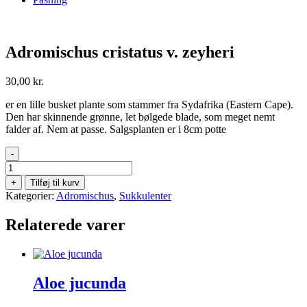
Adromischus cristatus v. zeyheri
30,00
kr.
er en lille busket plante som stammer fra Sydafrika (Eastern Cape).
Den har skinnende grønne, let bølgede blade, som meget nemt
falder af. Nem at passe. Salgsplanten er i 8cm potte
-
Adromischus
cristatus
+
Tilføj til kurv
v.
Kategorier:
Adromischus
,
Sukkulenter
zeyheri
antal
Relaterede varer
Aloe jucunda