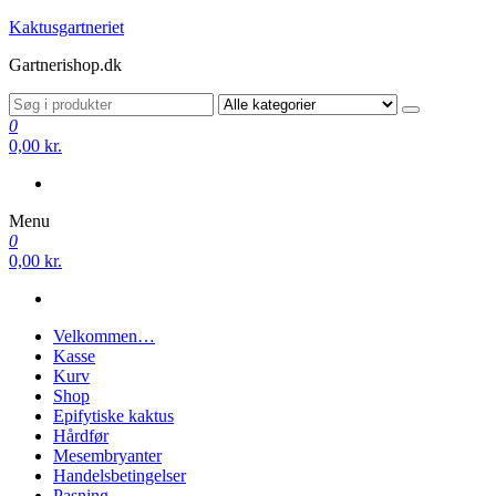
Videre
Kaktusgartneriet
til
Gartnerishop.dk
indhold
0
0,00 kr.
Menu
0
0,00 kr.
Velkommen…
Kasse
Kurv
Shop
Epifytiske kaktus
Hårdfør
Mesembryanter
Handelsbetingelser
Pasning